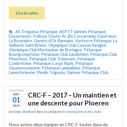
Lire la suite
AS Trégueux Pétanque
,
ASPTT Vannes Pétanque
,
Douarnenez Tréboul
,
Douric Ar Zin Concarneau
,
Espérance
La Bouexière
,
Genets d'Or Bannalec
,
Kerhorre Pétanque
,
La
Vaillante Saint Brieuc
,
Olympique Club Cesson Sévigné
,
Olympique Club Montauban de Bretagne
,
Pétanque
Bourgcomptoise
,
Pétanque Club Landivisien
,
Pétanque Club
Ploerinois
,
Pétanque Club Trémeven
,
Pétanque
Combritoise
,
Pétanque Corps Nuds
,
Pétanque
Gouesnousienne
,
Pétanque Lamballaise
,
Pétanque
Lanestérienne
,
Pleslin Trigavou
,
Vannes Pétanque Club
CRC-F – 2017 – Un maintien et
DÉC
01
une descente pour Ploeren
2017
De
Régis Stéphant
dans la catégorie
En championnat des clubs
Nous avions deux équipes en CRC-F, toutes deux du