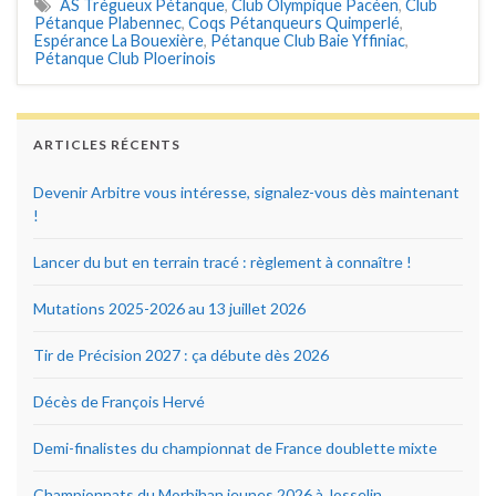
AS Trégueux Pétanque
,
Club Olympique Pacéen
,
Club
Pétanque Plabennec
,
Coqs Pétanqueurs Quimperlé
,
Espérance La Bouexière
,
Pétanque Club Baie Yffiniac
,
Pétanque Club Ploerinois
ARTICLES RÉCENTS
Devenir Arbitre vous intéresse, signalez-vous dès maintenant
!
Lancer du but en terrain tracé : règlement à connaître !
Mutations 2025-2026 au 13 juillet 2026
Tir de Précision 2027 : ça débute dès 2026
Décès de François Hervé
Demi-finalistes du championnat de France doublette mixte
Championnats du Morbihan jeunes 2026 à Josselin