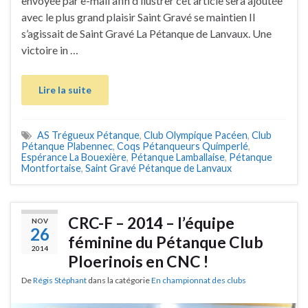
envoyée par e-mail afin d’ilustrer cet article sera ajoutée
avec le plus grand plaisir Saint Gravé se maintien Il
s’agissait de Saint Gravé La Pétanque de Lanvaux. Une
victoire in …
Lire la suite
AS Trégueux Pétanque
,
Club Olympique Pacéen
,
Club
Pétanque Plabennec
,
Coqs Pétanqueurs Quimperlé
,
Espérance La Bouexière
,
Pétanque Lamballaise
,
Pétanque
Montfortaise
,
Saint Gravé Pétanque de Lanvaux
CRC-F – 2014 – l’équipe
NOV
26
féminine du Pétanque Club
2014
Ploerinois en CNC !
De
Régis Stéphant
dans la catégorie
En championnat des clubs