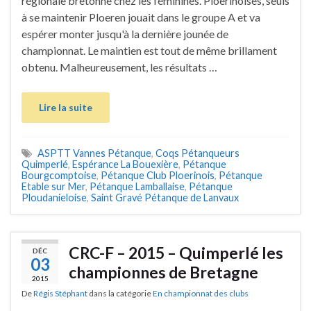
régionale bretonne chez les féminines. Ploerinoises, seuls
à se maintenir Ploeren jouait dans le groupe A et va
espérer monter jusqu'à la dernière jounée de
championnat. Le maintien est tout de même brillament
obtenu. Malheureusement, les résultats …
Lire la suite
ASPTT Vannes Pétanque
,
Coqs Pétanqueurs
Quimperlé
,
Espérance La Bouexière
,
Pétanque
Bourgcomptoise
,
Pétanque Club Ploerinois
,
Pétanque
Etable sur Mer
,
Pétanque Lamballaise
,
Pétanque
Ploudanieloise
,
Saint Gravé Pétanque de Lanvaux
CRC-F – 2015 – Quimperlé les
DÉC
03
championnes de Bretagne
2015
De
Régis Stéphant
dans la catégorie
En championnat des clubs