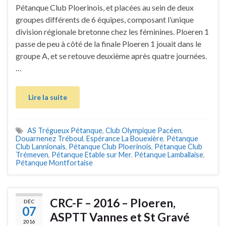
Pétanque Club Ploerinois, et placées au sein de deux
groupes différents de 6 équipes, composant l’unique
division régionale bretonne chez les féminines. Ploeren 1
passe de peu à côté de la finale Ploeren 1 jouait dans le
groupe A, et se retouve deuxième après quatre journées.
…
Lire la suite
AS Trégueux Pétanque
,
Club Olympique Pacéen
,
Douarnenez Tréboul
,
Espérance La Bouexière
,
Pétanque
Club Lannionais
,
Pétanque Club Ploerinois
,
Pétanque Club
Trémeven
,
Pétanque Etable sur Mer
,
Pétanque Lamballaise
,
Pétanque Montfortaise
CRC-F – 2016 – Ploeren,
DÉC
07
ASPTT Vannes et St Gravé
2016