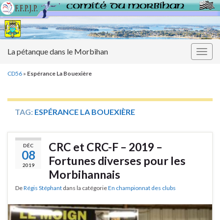
La pétanque dans le Morbihan
Togg
navig
CD56
»
Espérance La Bouexière
TAG:
ESPÉRANCE LA BOUEXIÈRE
CRC et CRC-F – 2019 –
DÉC
08
Fortunes diverses pour les
2019
Morbihannais
De
Régis Stéphant
dans la catégorie
En championnat des clubs