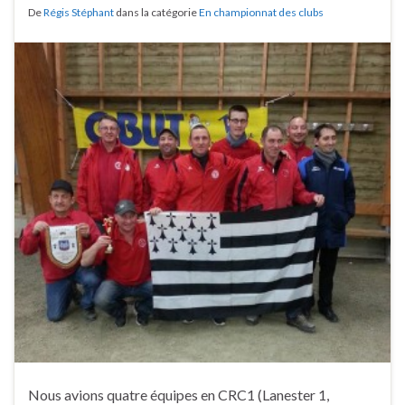
De
Régis Stéphant
dans la catégorie
En championnat des clubs
Nous avions quatre équipes en CRC1 (Lanester 1,