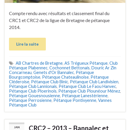
Compte rendu avec résultats et classement final du
CRC1 et CRC2 de la ligue de Bretagne de pétanque
2014.
Lire la suite
AB Chartres de Bretagne
,
AS Trégueux Pétanque
,
Club
Pétanque Plabennec
,
Cochonnet Bettonais
,
Douric Ar Zin
Concarneau
,
Genets d'Or Bannalec
,
Pétanque
Bourgcomptoise
,
Pétanque Chateaulinoise
,
Pétanque
Cléderoise
,
Pétanque Club Binic
,
Pétanque Club Landivisien
,
Pétanque Club Lannionais
,
Pétanque Club Le Faou Hanvec
,
Pétanque Club Ploerinois
,
Pétanque Club Plounéour Ménez
,
Pétanque Gouesnousienne
,
Pétanque Lanestérienne
,
Pétanque Perrosienne
,
Pétanque Pontivyenne
,
Vannes
Pétanque Club
CRC2 – 2013 – Bannalec et
JAN