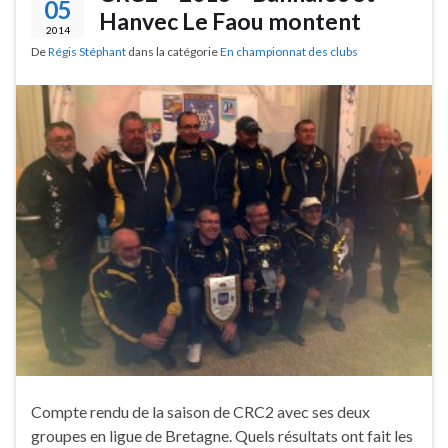
05
Hanvec Le Faou montent
2014
De
Régis Stéphant
dans la catégorie
En championnat des clubs
Compte rendu de la saison de CRC2 avec ses deux
groupes en ligue de Bretagne. Quels résultats ont fait les