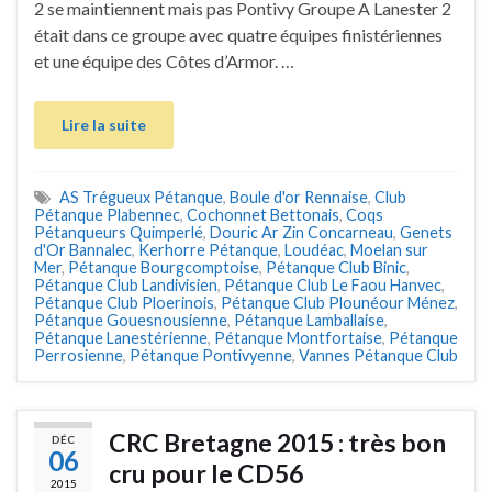
2 se maintiennent mais pas Pontivy Groupe A Lanester 2
était dans ce groupe avec quatre équipes finistériennes
et une équipe des Côtes d’Armor. …
Lire la suite
AS Trégueux Pétanque
,
Boule d'or Rennaise
,
Club
Pétanque Plabennec
,
Cochonnet Bettonais
,
Coqs
Pétanqueurs Quimperlé
,
Douric Ar Zin Concarneau
,
Genets
d'Or Bannalec
,
Kerhorre Pétanque
,
Loudéac
,
Moelan sur
Mer
,
Pétanque Bourgcomptoise
,
Pétanque Club Binic
,
Pétanque Club Landivisien
,
Pétanque Club Le Faou Hanvec
,
Pétanque Club Ploerinois
,
Pétanque Club Plounéour Ménez
,
Pétanque Gouesnousienne
,
Pétanque Lamballaise
,
Pétanque Lanestérienne
,
Pétanque Montfortaise
,
Pétanque
Perrosienne
,
Pétanque Pontivyenne
,
Vannes Pétanque Club
CRC Bretagne 2015 : très bon
DÉC
06
cru pour le CD56
2015