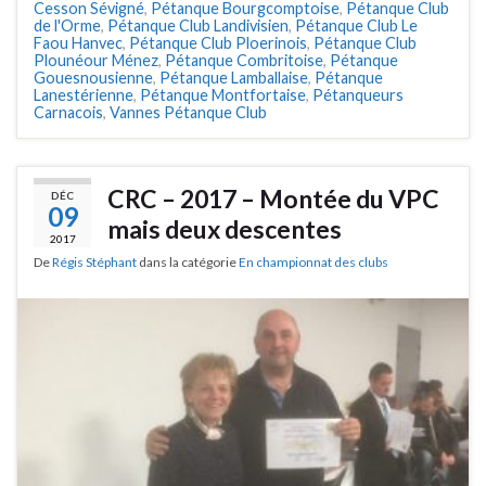
Cesson Sévigné
,
Pétanque Bourgcomptoise
,
Pétanque Club
de l'Orme
,
Pétanque Club Landivisien
,
Pétanque Club Le
Faou Hanvec
,
Pétanque Club Ploerinois
,
Pétanque Club
Plounéour Ménez
,
Pétanque Combritoise
,
Pétanque
Gouesnousienne
,
Pétanque Lamballaise
,
Pétanque
Lanestérienne
,
Pétanque Montfortaise
,
Pétanqueurs
Carnacois
,
Vannes Pétanque Club
CRC – 2017 – Montée du VPC
DÉC
09
mais deux descentes
2017
De
Régis Stéphant
dans la catégorie
En championnat des clubs