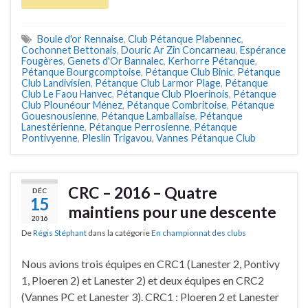
Boule d'or Rennaise
,
Club Pétanque Plabennec
,
Cochonnet Bettonais
,
Douric Ar Zin Concarneau
,
Espérance
Fougères
,
Genets d'Or Bannalec
,
Kerhorre Pétanque
,
Pétanque Bourgcomptoise
,
Pétanque Club Binic
,
Pétanque
Club Landivisien
,
Pétanque Club Larmor Plage
,
Pétanque
Club Le Faou Hanvec
,
Pétanque Club Ploerinois
,
Pétanque
Club Plounéour Ménez
,
Pétanque Combritoise
,
Pétanque
Gouesnousienne
,
Pétanque Lamballaise
,
Pétanque
Lanestérienne
,
Pétanque Perrosienne
,
Pétanque
Pontivyenne
,
Pleslin Trigavou
,
Vannes Pétanque Club
CRC – 2016 – Quatre
DÉC
15
maintiens pour une descente
2016
De
Régis Stéphant
dans la catégorie
En championnat des clubs
Nous avions trois équipes en CRC1 (Lanester 2, Pontivy
1, Ploeren 2) et Lanester 2) et deux équipes en CRC2
(Vannes PC et Lanester 3). CRC1 : Ploeren 2 et Lanester