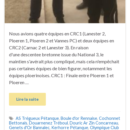
Nous avions quatre équipes en CRC1 (Lanester 2,
Ploeren 1, Ploeren 2 et Vannes PC) et deux équipes en
CRC2 (Carnac 2 et Lanester 3). En raison
d'une descentee bretonne issue du National 3, le
maintien s'avérait plus compliqué, mais cela n'empêchait
pas certaines équipes de bien figurer, notamment les
équipes ploerinoises. CRC1 : Finale entre Ploeren 1 et
Ploeren …
Lire la suite
AS Trégueux Pétanque
,
Boule d'or Rennaise
,
Cochonnet
Bettonais
,
Douarnenez Tréboul
,
Douric Ar Zin Concarneau
,
Genets d'Or Bannalec
,
Kerhorre Pétanque
,
Olympique Club