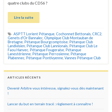
quatre clubs du CD56 ?
Lire la suite
ASPTT Lorient Pétanque
,
Cochonnet Bettonais
,
CRC2
,
Genets d'Or Bannalec
,
Olympique Club Montauban de
Bretagne
,
Pétanque Bourgcomptoise
,
Pétanque Club
Landivisien
,
Pétanque Club Lannionais
,
Pétanque Club Le
Faou Hanvec
,
Pétanque Fougeraise
,
Pétanque
Lanestérienne
,
Pétanque Perrosienne
,
Pétanque
Plabennec
,
Pétanque Pontivyenne
,
Vannes Pétanque Club
ARTICLES RÉCENTS
Devenir Arbitre vous intéresse, signalez-vous dès maintenant
!
Lancer du but en terrain tracé : règlement à connaître !