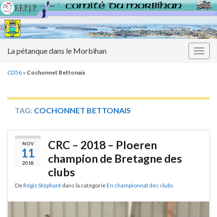
La pétanque dans le Morbihan
Togg
navig
CD56
»
Cochonnet Bettonais
TAG:
COCHONNET BETTONAIS
CRC – 2018 – Ploeren
NOV
11
champion de Bretagne des
2018
clubs
De
Régis Stéphant
dans la catégorie
En championnat des clubs