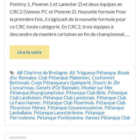
Pontivy 1, Ploeren 1 et Lanester 2) et deux équipes en
CRC2 (Vannes PC et Ploeren 2). Nouvelle formule Pour
la première fois, il s’agissait de la nouvelle formule pour
ce CRC toute catégorie. En CRC2, trois équipes à
descendre de manière certaines en fin de championnat, …
Lire la suite
AB Chartres de Bretagne
,
AS Trégueux Pétanque
,
Boule
d'or Rennaise
,
Club Pétanque Plabennec
,
Cochonnet
Bettonais
,
Coqs Pétanqueurs Quimperlé
,
Douric Ar Zin
Concarneau
,
Genets d'Or Bannalec
,
Moelan sur Mer
,
Pétanque Bourgcomptoise
,
Pétanque Club Binic
,
Pétanque
Club Landivisien
,
Pétanque Club Lannionais
,
Pétanque Club
Le Faou Hanvec
,
Pétanque Club Ploerinois
,
Pétanque Club
Plounéour Ménez
,
Pétanque Gouesnousienne
,
Pétanque
Lamballaise
,
Pétanque Lanestérienne
,
Pétanque
Perrosienne
,
Pétanque Pontivyenne
,
Vannes Pétanque Club