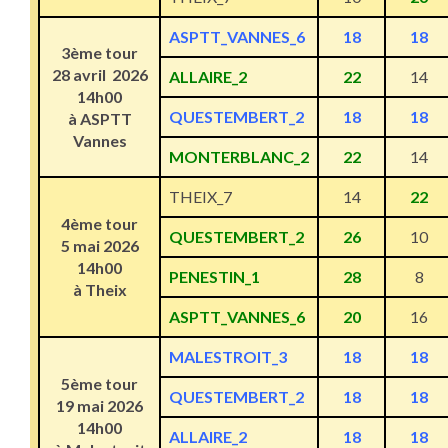
ASPTT_VANNES_6
18
18
3ème tour
28 avril 2026
ALLAIRE_2
22
14
14h00
QUESTEMBERT_2
18
18
à ASPTT
Vannes
MONTERBLANC_2
22
14
THEIX_7
14
22
4ème tour
QUESTEMBERT_2
26
10
5 mai 2026
14h00
PENESTIN_1
28
8
à Theix
ASPTT_VANNES_6
20
16
MALESTROIT_3
18
18
5ème tour
QUESTEMBERT_2
18
18
19 mai 2026
14h00
ALLAIRE_2
18
18