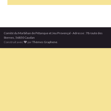
Comité du Morbihan de Pétanque et Jeu Provençal - Adresse : 78 route des
Sternes, 56850 Caudan
Construit avec
par
Thèmes Graphene
.