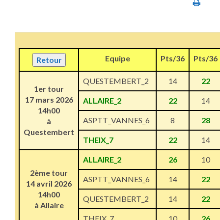
Equipe
Pts/36
Pts/36
Retour
QUESTEMBERT_2
14
22
1er tour
17 mars 2026
ALLAIRE_2
22
14
14h00
ASPTT_VANNES_6
8
28
à
Questembert
THEIX_7
22
14
ALLAIRE_2
26
10
2ème tour
ASPTT_VANNES_6
14
22
14 avril 2026
14h00
QUESTEMBERT_2
14
22
à Allaire
THEIX_7
10
26