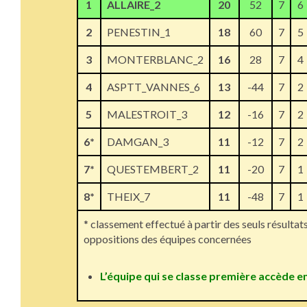
1
ALLAIRE_2
20
52
7
6
2
PENESTIN_1
18
60
7
5
3
MONTERBLANC_2
16
28
7
4
4
ASPTT_VANNES_6
13
-44
7
2
5
MALESTROIT_3
12
-16
7
2
6*
DAMGAN_3
11
-12
7
2
7*
QUESTEMBERT_2
11
-20
7
1
8*
THEIX_7
11
-48
7
1
* classement effectué à partir des seuls résultat
oppositions des équipes concernées
L’équipe qui se classe première accède 