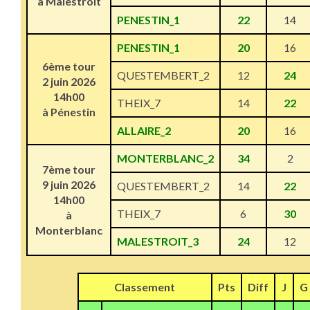
à Malestroit
PENESTIN_1
22
14
PENESTIN_1
20
16
6ème tour
QUESTEMBERT_2
12
24
2 juin 2026
14h00
THEIX_7
14
22
à Pénestin
ALLAIRE_2
20
16
MONTERBLANC_2
34
2
7ème tour
9 juin 2026
QUESTEMBERT_2
14
22
14h00
THEIX_7
6
30
à
Monterblanc
MALESTROIT_3
24
12
Classement
Pts
Diff
J
G