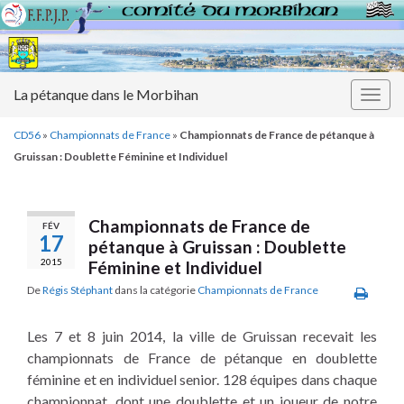
La pétanque dans le Morbihan
Togg
navig
CD56
»
Championnats de France
»
Championnats de France de pétanque à
Gruissan : Doublette Féminine et Individuel
Championnats de France de
FÉV
17
pétanque à Gruissan : Doublette
2015
Féminine et Individuel
De
Régis Stéphant
dans la catégorie
Championnats de France
Les 7 et 8 juin 2014, la ville de Gruissan recevait les
championnats de France de pétanque en doublette
féminine et en individuel senior. 128 équipes dans chaque
championnat, dont une doublette et un joueur de notre